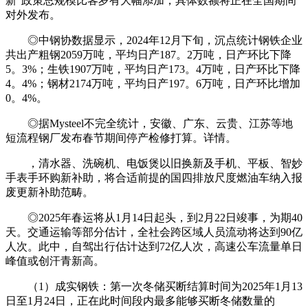
新”政策总规模比客岁有大幅添加，具体数额将正在全国期间
对外发布。
◎中钢协数据显示，2024年12月下旬，沉点统计钢铁企业
共出产粗钢2059万吨，平均日产187。2万吨，日产环比下降
5。3%；生铁1907万吨，平均日产173。4万吨，日产环比下降
4。4%；钢材2174万吨，平均日产197。6万吨，日产环比增加
0。4%。
◎据Mysteel不完全统计，安徽、广东、云贵、江苏等地
短流程钢厂发布春节期间停产检修打算。详情。
，清水器、洗碗机、电饭煲以旧换新及手机、平板、智妙
手表手环购新补助，将合适前提的国四排放尺度燃油车纳入报
废更新补助范畴。
◎2025年春运将从1月14日起头，到2月22日竣事，为期40
天。交通运输等部分估计，全社会跨区域人员流动将达到90亿
人次。此中，自驾出行估计达到72亿人次，高速公车流量单日
峰值或创汗青新高。
（1）成实钢铁：第一次冬储买断结算时间为2025年1月13
日至1月24日，正在此时间段内最多能够买断冬储数量的