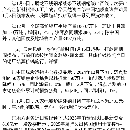
◎1月6日，腾龙不锈钢精线条不锈钢精线出产线，次要出
产合金新材料深加工产物。◎天然资本部中国地质查询拜访局
1月8日颁布发表，我国锂矿找矿取得一系列严沉冲破？。
◎12月，全球高炉钢厂生铁产量10607万吨，环比上月添
加150万吨，增幅1。4%，较客岁同期添加0。2%；除中国
外，其他国度及地域样本产量3497万吨。
（2）云南凤钢：冬储打款时间1月15日起头，打款周期一
周摆布，节前打款按照资金利钱7厘来算，具体价钱按照当日
的钢厂结算价钱施行。详情。
◎中国煤炭运销协会数据显示，2024年12月下旬，沉点监
测的50家钢焦企业炼焦煤耗损量450万吨，旬过活均耗煤环比
降幅0。5%，同比降幅3。0%。截止12月下旬，沉点监测的50
家钢焦企业累计耗损炼焦煤1。62亿吨，同比降幅1。1%。
◎1月8日，76家电弧炉建建钢材钢厂平均成本为3433元/
吨，平均利润吃亏31元/吨，谷电利润为96元/吨。
◎地方财务近日曾经预下达2025年消费品以旧换新资金
810亿元。发改委暗示，2025年超持久出格国债用于支撑“两