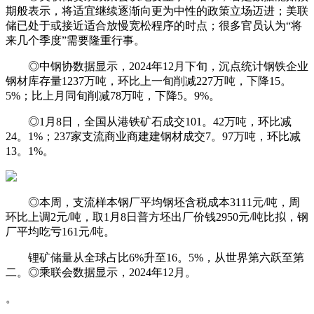
期般表示，将适宜继续逐渐向更为中性的政策立场迈进；美联
储已处于或接近适合放慢宽松程序的时点；很多官员认为“将
来几个季度”需要隆重行事。
◎中钢协数据显示，2024年12月下旬，沉点统计钢铁企业
钢材库存量1237万吨，环比上一旬削减227万吨，下降15。
5%；比上月同旬削减78万吨，下降5。9%。
◎1月8日，全国从港铁矿石成交101。42万吨，环比减
24。1%；237家支流商业商建建钢材成交7。97万吨，环比减
13。1%。
◎本周，支流样本钢厂平均钢坯含税成本3111元/吨，周
环比上调2元/吨，取1月8日普方坯出厂价钱2950元/吨比拟，钢
厂平均吃亏161元/吨。
锂矿储量从全球占比6%升至16。5%，从世界第六跃至第
二。◎乘联会数据显示，2024年12月。
。