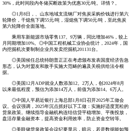
30%，此时间段内冬储买断政策为优惠30元/吨。详情？。
◎1月8日，、山东地域支流钢厂对焦炭采购价钱进行第六
轮降价，干熄焦下调55元/吨，湿熄焦下调50元/吨，至此焦炭
第六轮降价全面落地。
乘用车新能源市场零售137。9万辆，同比增加46%，较上
月同期增加10%。◎中国工程机械工业协会统计，2024年，国
内挖掘机次要制制企业共发卖挖掘机201131台。
◎美国候任总统特朗普正正在考虑颁布发表国度经济告急
形态，认为对盟友和敌手实施大范畴的遍及关税供给法令根
据。
◎美国12月ADP就业人数添加12。2万人，创2024年8月
以来最低程度，预估为添加14万人，前值为添加14。6万人。
◎中国人平易近银行上海总部1月8日召开2025年工做会
议。会议强调，2025年沉点抓好以下工做：实施好适度宽松的
货泉政策。继续指导金融机构连结信贷平稳增加、平衡投放，
盘活存量金融资本，提高资金利用效率，防止资金空转等。
◎美联储货泉政策会议纪要显示，暗示，若是数据能如预