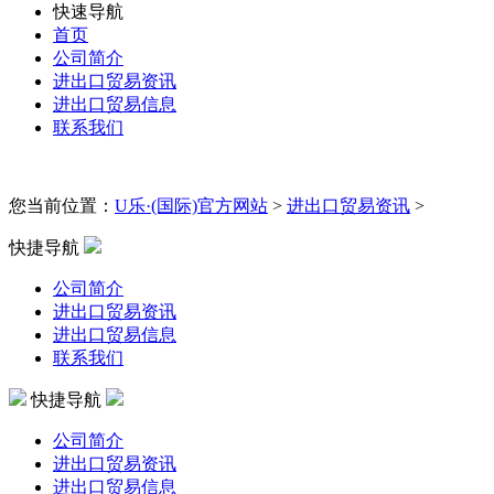
快速导航
首页
公司简介
进出口贸易资讯
进出口贸易信息
联系我们
您当前位置：
U乐·(国际)官方网站
>
进出口贸易资讯
>
快捷导航
公司简介
进出口贸易资讯
进出口贸易信息
联系我们
快捷导航
公司简介
进出口贸易资讯
进出口贸易信息