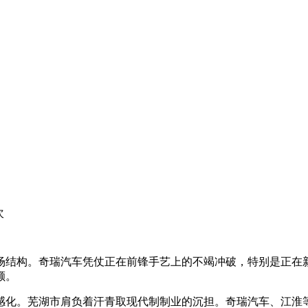
次
结构。奇瑞汽车凭仗正在前锋手艺上的不竭冲破，特别是正在新
额。
化。芜湖市肩负着汗青取现代制制业的沉担。奇瑞汽车、江淮等