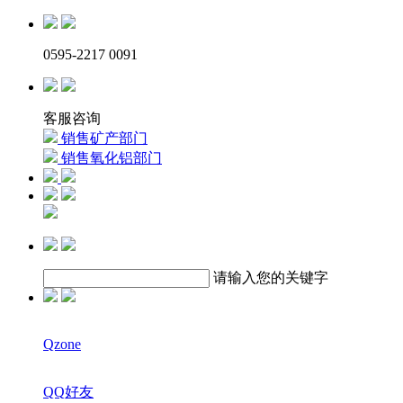
0595-2217 0091
客服咨询
销售矿产部门
销售氧化铝部门
请输入您的关键字
Qzone
QQ好友