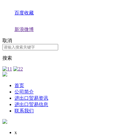
百度收藏
新浪微博
取消
搜索
首页
公司简介
进出口贸易资讯
进出口贸易信息
联系我们
x