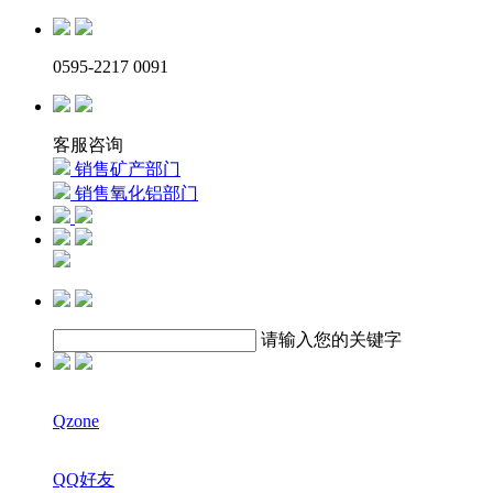
0595-2217 0091
客服咨询
销售矿产部门
销售氧化铝部门
请输入您的关键字
Qzone
QQ好友