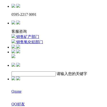
0595-2217 0091
客服咨询
销售矿产部门
销售氧化铝部门
请输入您的关键字
Qzone
QQ好友