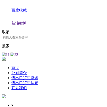
百度收藏
新浪微博
取消
搜索
首页
公司简介
进出口贸易资讯
进出口贸易信息
联系我们
x