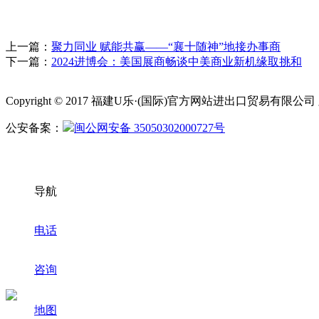
上一篇：
聚力同业 赋能共赢——“襄十随神”地接办事商
下一篇：
2024进博会：美国展商畅谈中美商业新机缘取挑和
Copyright © 2017 福建U乐·(国际)官方网站进出口贸易有限
公安备案：
闽公网安备 35050302000727号
导航
电话
咨询
地图