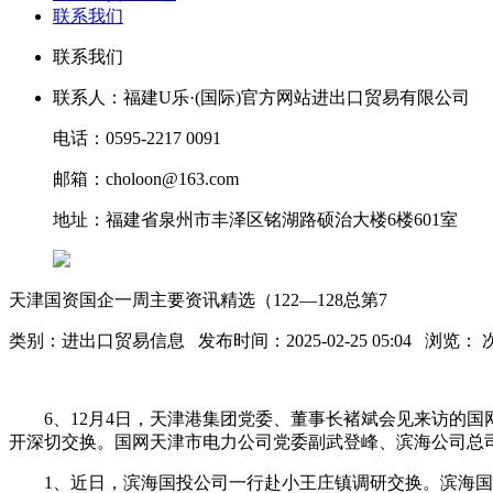
联系我们
联系我们
联系人：福建U乐·(国际)官方网站进出口贸易有限公司
电话：0595-2217 0091
邮箱：choloon@163.com
地址：福建省泉州市丰泽区铭湖路硕治大楼6楼601室
天津国资国企一周主要资讯精选（122—128总第7
类别：进出口贸易信息 发布时间：2025-02-25 05:04 浏览：
6、12月4日，天津港集团党委、董事长褚斌会见来访的国
开深切交换。国网天津市电力公司党委副武登峰、滨海公司总
1、近日，滨海国投公司一行赴小王庄镇调研交换。滨海国投