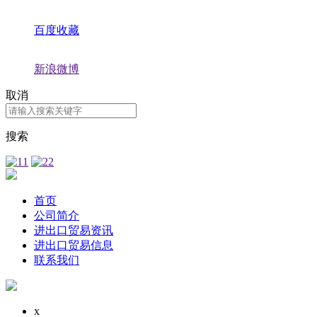
百度收藏
新浪微博
取消
搜索
首页
公司简介
进出口贸易资讯
进出口贸易信息
联系我们
x