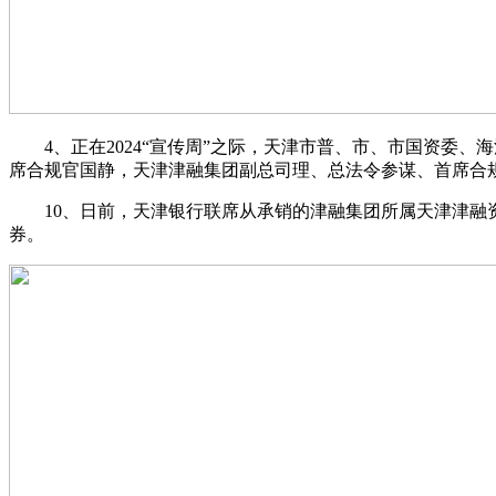
4、正在2024“宣传周”之际，天津市普、市、市国资委、
席合规官国静，天津津融集团副总司理、总法令参谋、首席合
10、日前，天津银行联席从承销的津融集团所属天津津融资产
券。