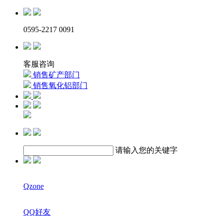
0595-2217 0091
客服咨询
销售矿产部门
销售氧化铝部门
请输入您的关键字
Qzone
QQ好友